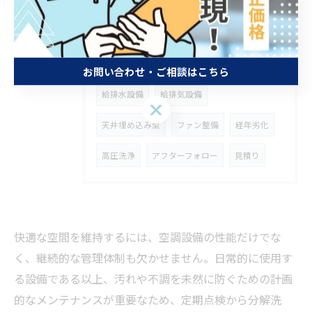
タグ
Tags
東京
空調設備
点検
ダクト清掃
お問い合わせ・ご相談はこちら
給排水設備
給排気設備
お問い合わせ・ご相談はこちら
天井埋め込み型
ファン整備
経年劣化
高圧洗浄
アフターフォロー
見積り
快適な空間を維持するには、空調設備の性能だけでな
く、継続的な管理体制も欠かせません。日常的に使用す
る設備である以上、汚れや不調を未然に防ぐための計画
的なメンテナンスが重要なため、定期点検から分解洗