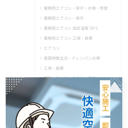
業務用エアコン・保守・点検・修理
業務用エアコン・保守
業務用エアコン 設定温度 26℃
業務用エアコン 工場・倉庫
エアコン
建築物衛生法・ドレンパン点検
工場・倉庫
厨房・フード・ダクト・清掃
フロン排出抑制法
クリニック・エアコン・クリーニング
エアコン・飲食店・高圧洗浄
エアコン・工事・業務用