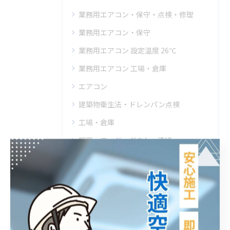
業務用エアコン・保守・点検・修理
業務用エアコン・保守
業務用エアコン 設定温度 26℃
業務用エアコン 工場・倉庫
エアコン
建築物衛生法・ドレンパン点検
工場・倉庫
厨房・フード・ダクト・清掃
フロン排出抑制法
クリニック・エアコン・クリーニング
エアコン・飲食店・高圧洗浄
エアコン・工事・業務用