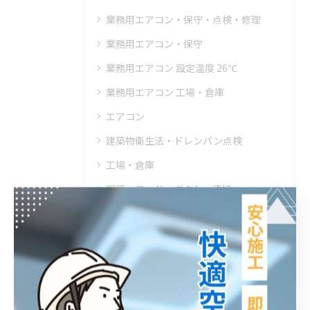
業務用エアコン・保守・点検・修理
業務用エアコン・保守
業務用エアコン 設定温度 26℃
業務用エアコン 工場・倉庫
エアコン
建築物衛生法・ドレンパン点検
工場・倉庫
厨房・フード・ダクト・清掃
フロン排出抑制法
クリニック・エアコン・クリーニング
エアコン・飲食店・高圧洗浄
エアコン・工事・業務用