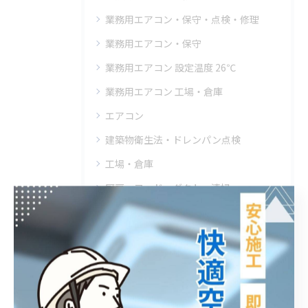
業務用エアコン・保守・点検・修理
業務用エアコン・保守
業務用エアコン 設定温度 26℃
業務用エアコン 工場・倉庫
エアコン
建築物衛生法・ドレンパン点検
工場・倉庫
厨房・フード・ダクト・清掃
フロン排出抑制法
クリニック・エアコン・クリーニング
エアコン・飲食店・高圧洗浄
エアコン・工事・業務用