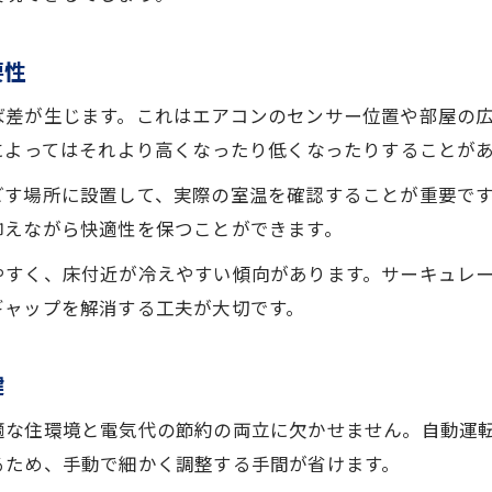
エアコン設定温度の見直しで健康維持
エアコン運転方法が健康に与える影響とは
要性
エアコンと加湿器の併用で健康管理を実践
ば差が生じます。これはエアコンのセンサー位置や部屋の
省エネしながら快適なエアコン温度設定法
によってはそれより高くなったり低くなったりすることが
サーキュレーター併用による効率的な節約法
ごす場所に設置して、実際の室温を確認することが重要で
エアコンとサーキュレーター併用の効果
抑えながら快適性を保つことができます。
エアコン設定温度と空気循環の重要性
やすく、床付近が冷えやすい傾向があります。サーキュレ
エアコン節約に役立つサーキュレーター活用
お問い合わせ・ご相談はこちら
お問い合わせ・ご相談はこちら
ギャップを解消する工夫が大切です。
エアコンの暖房効率を高める併用テクニック
エアコン設定温度の調整と空気の流れ
鍵
適な住環境と電気代の節約の両立に欠かせません。自動運
るため、手動で細かく調整する手間が省けます。