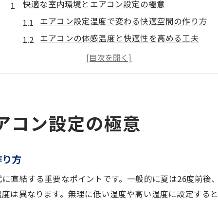
快適な室内環境とエアコン設定の極意
エアコン設定温度で変わる快適空間の作り方
エアコンの体感温度と快適性を高める工夫
エアコン設定温度と室温の差を知る重要性
エアコン設定温度の最適化が快適さの鍵
エアコン活用で快適な室内環境を保つ方法
設定温度で変わるエアコンの省エネ術
アコン設定の極意
エアコン設定温度による電気代節約の基礎
エアコンの設定温度と電気代の関係性を解説
エアコンの省エネ運転に適した温度管理法
作り方
エアコン節約のための最適な設定温度選び
に直結する重要なポイントです。一般的に夏は26度前後、
エアコンの設定温度24度が省エネの理由
温度は異なります。無理に低い温度や高い温度に設定する
体感温度を上げるエアコン活用法とは