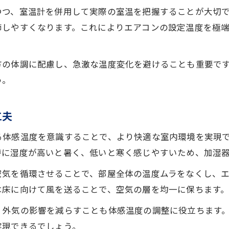
エアコン設定温度と体感温度の違いを知る
つつ、室温計を併用して実際の室温を把握することが大切
エアコン体感温度を高める具体的な工夫
節しやすくなります。これによりエアコンの設定温度を極
エアコンの体感温度を上げる運転方法
エアコン設定温度が低すぎる場合の対策
方の体調に配慮し、急激な温度変化を避けることも重要で
エアコンと他機器の併用で体感温度アップ
う。
室温管理に役立つ調整ポイント総まとめ
工夫
エアコン設定温度と実際の温度の違いを解説
エアコンによる室温調整のコツと工夫
る体感温度を意識することで、より快適な室内環境を実現
エアコンの設定温度と湿度管理の重要性
特に湿度が高いと暑く、低いと寒く感じやすいため、加湿
エアコン設定温度の適切な調整ポイント
空気を循環させることで、部屋全体の温度ムラをなくし、
エアコン室温管理で快適な住環境を実現
は床に向けて風を送ることで、空気の層を均一に保ちます
省エネと健康を両立する温度管理のコツ
、外気の影響を減らすことも体感温度の調整に役立ちます
エアコン設定温度で省エネと健康を目指す
実現できるでしょう。